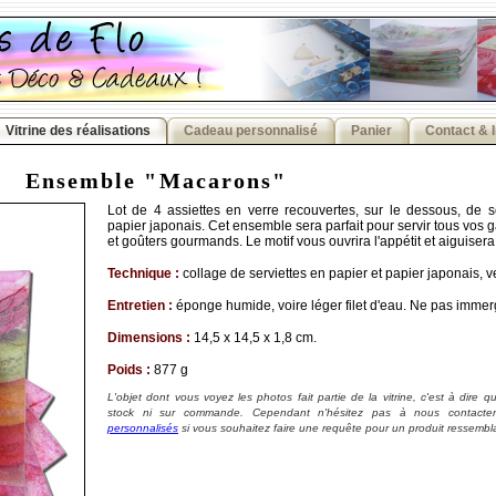
Vitrine des réalisations
Cadeau personnalisé
Panier
Contact & 
Ensemble "Macarons"
Lot de 4 assiettes en verre recouvertes, sur le dessous, de s
papier japonais. Cet ensemble sera parfait pour servir tous vos gâ
et goûters gourmands. Le motif vous ouvrira l'appétit et aiguisera 
Technique :
collage de serviettes en papier et papier japonais, ve
Entretien :
éponge humide, voire léger filet d'eau. Ne pas immer
Dimensions :
14,5 x 14,5 x 1,8 cm.
Poids :
877 g
L'objet dont vous voyez les photos fait partie de la vitrine, c'est à dire qu'
stock ni sur commande. Cependant n'hésitez pas à nous contacte
personnalisés
si vous souhaitez faire une requête pour un produit ressemblan