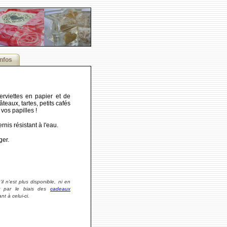
Infos
erviettes en papier et de
teaux, tartes, petits cafés
vos papilles !
rnis résistant à l'eau.
ger.
il n'est plus disponible, ni en
r par le biais des
cadeaux
t à celui-ci.