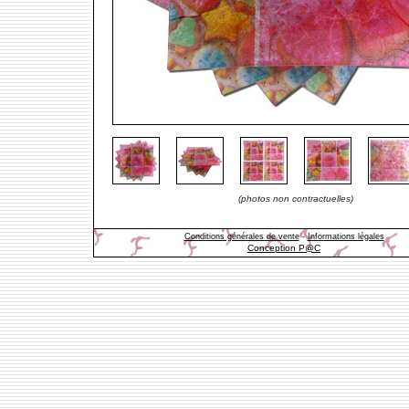
(photos non contractuelles)
Conditions générales de vente
-
Informations légales
Conception P@C