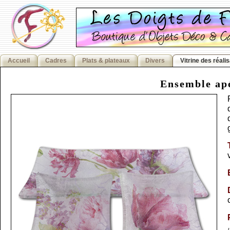
Accueil
Cadres
Plats & plateaux
Divers
Vitrine des réali
Ensemble apé