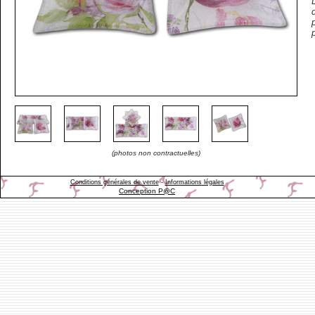
(photos non contractuelles)
Conditions générales de vente
-
Informations légales
Conception P@C