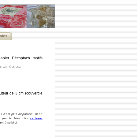
Infos
apier Décoptach motifs
en aimée, etc...
uteur de 3 cm (couvercle
il n'est plus disponible, ni en
r par le biais des
cadeaux
t à celui-ci.