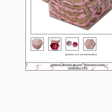
(photos non contractuelles)
Conditions générales de vente
-
Informations légales
Conception P@C