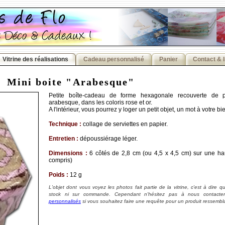
Vitrine des réalisations
Cadeau personnalisé
Panier
Contact & 
Mini boite "Arabesque"
Petite boîte-cadeau de forme hexagonale recouverte de p
arabesque, dans les coloris rose et or.
A l'intérieur, vous pourrez y loger un petit objet, un mot à votre bi
Technique :
collage de serviettes en papier.
Entretien :
dépoussiérage léger.
Dimensions :
6 côtés de 2,8 cm (ou 4,5 x 4,5 cm) sur une ha
compris)
Poids :
12 g
L'objet dont vous voyez les photos fait partie de la vitrine, c'est à dire qu'
stock ni sur commande. Cependant n'hésitez pas à nous contacte
personnalisés
si vous souhaitez faire une requête pour un produit ressemblan