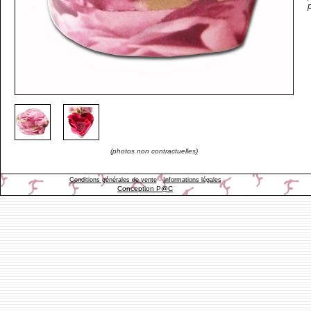
(photos non contractuelles)
Conditions générales de vente
-
Informations légales
Conception P@C