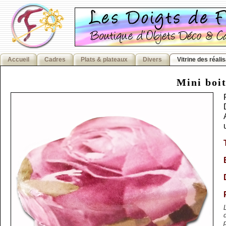
Accueil
Cadres
Plats & plateaux
Divers
Vitrine des réali
Mini boi